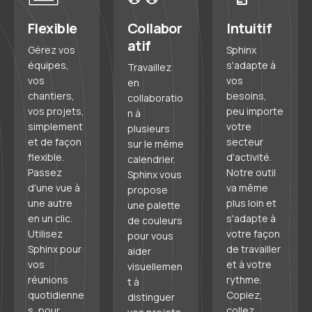
Flexible
Collabor
Intuitif
atif
Gérez vos
Sphinx
équipes,
s'adapte à
Travaillez
vos
vos
en
chantiers,
besoins,
collaboratio
vos projets,
peu importe
n à
simplement
votre
plusieurs
et de façon
secteur
sur le même
flexible.
d'activité.
calendrier.
Passez
Notre outil
Sphinx vous
d'une vue à
va même
propose
une autre
plus loin et
une palette
en un clic.
s'adapte à
de couleurs
Utilisez
votre façon
pour vous
Sphinx pour
de travailler
aider
vos
et à votre
visuellemen
réunions
rythme.
t à
quotidienne
Copiez,
distinguer
s, pour
collez,