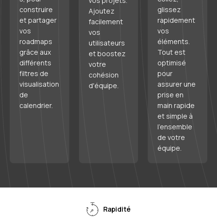
vos projets.
construire
glissez
Ajoutez
et partager
rapidement
facilement
vos
vos
vos
roadmaps
éléments.
utilisateurs
grâce aux
Tout est
et boostez
différents
optimisé
votre
filtres de
pour
cohésion
visualisation
assurer une
d'équipe.
de
prise en
calendrier.
main rapide
et simple à
l'ensemble
de votre
équipe.
Rapidité