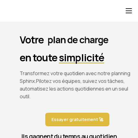
Contact
Votre
p
l
a
n
d
e
c
h
a
r
g
e
en toute
simplicité
Transformez votre quotidien avec notre planning
Sphinx.
Pilotez vos équipes, suivez vos tâches,
automatisez les actions quotidiennes en un seul
outil.
Essayer gratuitement 🚀
Ils gagnent du temps au quotidien