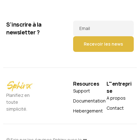
S'inscrire à la
Email
newsletter ?
Resources
L'"entrepri
se
Support
Planifiez en
A propos
Documentation
toute
Contact
simplicité.
Hebergement
© Fais par les équipes Sphinx avec le ❤️